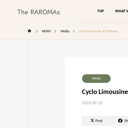
The RAROMAs
TOP
WHAT 
NEWS
Media
Cyclo Limousine ＠VNNews
Media
Cyclo Limousi
2018.06.15
Post
S