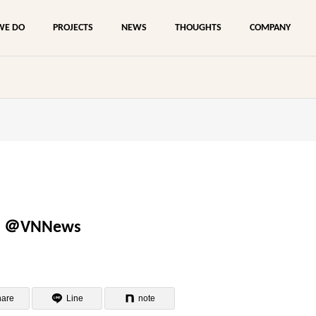
WE DO
PROJECTS
NEWS
THOUGHTS
COMPANY
ne ＠VNNews
hare
Line
note