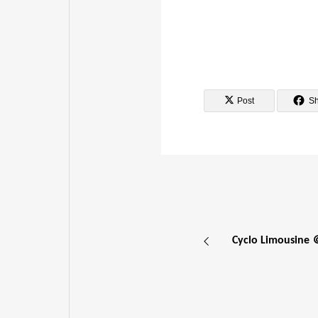
Post
S
Cyclo Limousin