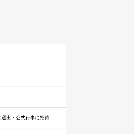
賞
日越外交関係樹立５０周年を記念し、日越の若手代表として選出・公式行事に招待されました。