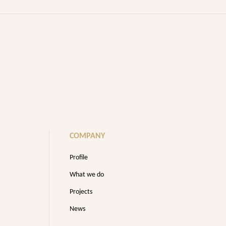
COMPANY
Profile
What we do
Projects
News